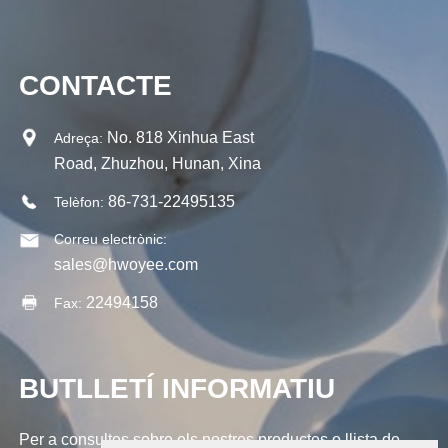
CONTACTE
No. 818 Xinhua East
Adreça:
Road, Zhuzhou, Hunan, Xina
86-731-22495135
Telèfon:
Correu electrònic:
sales@hwoyee.com
22494158
Fax:
BUTLLETÍ INFORMATIU
Per a consultes sobre els nostres productes o llista de