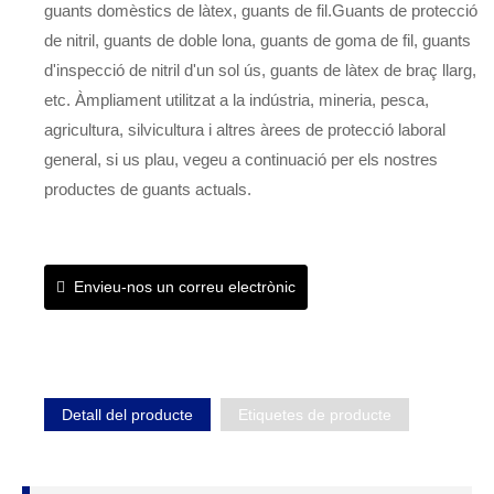
guants domèstics de làtex, guants de fil.Guants de protecció
de nitril, guants de doble lona, ​​guants de goma de fil, guants
d'inspecció de nitril d'un sol ús, guants de làtex de braç llarg,
etc. Àmpliament utilitzat a la indústria, mineria, pesca,
agricultura, silvicultura i altres àrees de protecció laboral
general, si us plau, vegeu a continuació per els nostres
productes de guants actuals.
Envieu-nos un correu electrònic
Detall del producte
Etiquetes de producte