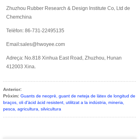
Zhuzhou Rubber Research & Design Institute Co, Ltd de
Chemchina
Telèfon: 86-731-22495135
Email:sales@hwoyee.com
Adreça: No.818 Xinhua East Road, Zhuzhou, Hunan
412003 Xina.
Anterior:
Pròxim:
Guants de neoprè, guant de neteja de làtex de longitud de
braços, oli d'àcid àcid resistent, utilitzat a la indústria, mineria,
pesca, agricultura, silvicultura