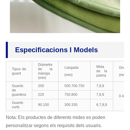
Especificacions I Models
Diàmetre
Mida
Llargada
Gruix
Tipus de
de la
de la
guant
màniga
(mm)
(mm)
palma
(mm)
Guants
200
500.700.750
7,8,9
de
guantera
220
750.800
7,8,9
0.4.,0.
Guants
90.100
300.330
6,7,8,9
curts
Nota: Els productes de diferents mides es poden
personalitzar segons els requisits dels usuaris.