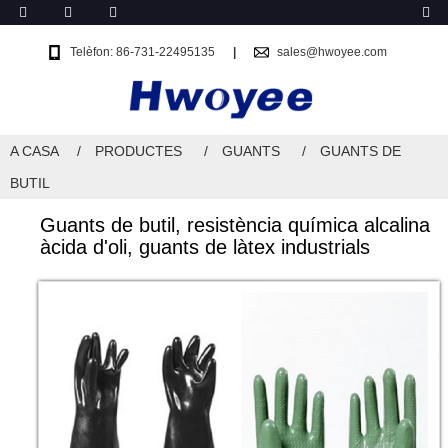
Telèfon: 86-731-22495135
sales@hwoyee.com
A CASA
PRODUCTES
GUANTS
GUANTS DE
BUTIL
Guants de butil, resistència química alcalina
àcida d'oli, guants de làtex industrials