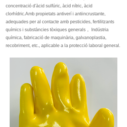
concentració d'àcid sulfúric, àcid nítric, àcid
clorhídric.Amb propietats antiverí i antiincrustante,
adequades per al contacte amb pesticides, fertilitzants
químics i substàncies tòxiques generals， Indústria
química, fabricació de maquinària, galvanoplastia,
recobriment, etc., aplicable a la protecció laboral general.