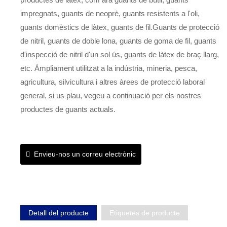
impregnats, guants de neoprè, guants resistents a l'oli,
guants domèstics de làtex, guants de fil.Guants de protecció
de nitril, guants de doble lona, ​​guants de goma de fil, guants
d'inspecció de nitril d'un sol ús, guants de làtex de braç llarg,
etc. Àmpliament utilitzat a la indústria, mineria, pesca,
agricultura, silvicultura i altres àrees de protecció laboral
general, si us plau, vegeu a continuació per els nostres
productes de guants actuals.
Envieu-nos un correu electrònic
Detall del producte
Etiquetes de producte