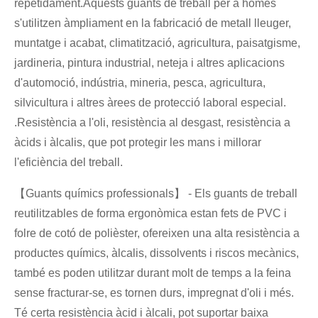
repetidament.Aquests guants de treball per a homes
s'utilitzen àmpliament en la fabricació de metall lleuger,
muntatge i acabat, climatització, agricultura, paisatgisme,
jardineria, pintura industrial, neteja i altres aplicacions
d'automoció, indústria, mineria, pesca, agricultura,
silvicultura i altres àrees de protecció laboral especial.
.Resistència a l'oli, resistència al desgast, resistència a
àcids i àlcalis, que pot protegir les mans i millorar
l'eficiència del treball.
【Guants químics professionals】 - Els guants de treball
reutilitzables de forma ergonòmica estan fets de PVC i
folre de cotó de polièster, ofereixen una alta resistència a
productes químics, àlcalis, dissolvents i riscos mecànics,
també es poden utilitzar durant molt de temps a la feina
sense fracturar-se, es tornen durs, impregnat d'oli i més.
Té certa resistència àcid i àlcali, pot suportar baixa