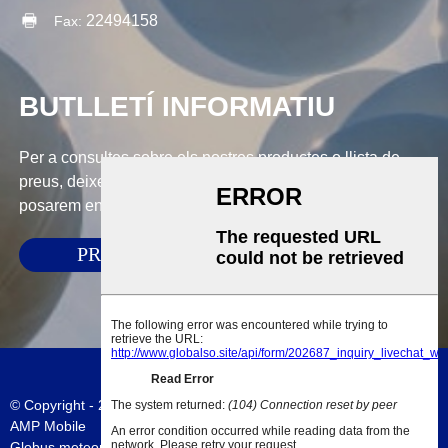
22494158
Fax:
BUTLLETÍ INFORMATIU
Per a consultes sobre els nostres productes o llista de
preus, deixeu-nos el vostre correu electrònic i ens
posarem en contacte en un termini de 24 hores.
PRESENTAR
© Copyright - 2010-2023 : Tots els drets reservats.
Mapa del lloc
-
AMP Mobile
Globus meteorològics de la Xina
,
Globus meteorològic de 600 g
,