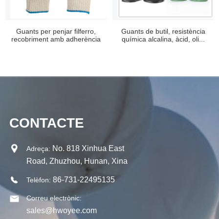
Guants per penjar filferro,
Guants de butil, resistència
recobriment amb adherència
química alcalina, àcid, oli...
resistent al desgast...
CONTACTE
No. 818 Xinhua East
Adreça:
Road, Zhuzhou, Hunan, Xina
86-731-22495135
Telèfon:
Correu electrònic:
sales@hwoyee.com