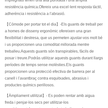
impregnats tenen una alta punxada i una àmplia
resistència química.Ofereix una excel·lent resposta tàctil,
adherència i resistència a l'abrasió.
【Còmode per portar tot el dia】-Els guants de treball per
a homes de disseny ergonòmic ofereixen una gran
flexibilitat i destresa, que us permeten ajustar-vos molt bé
i us proporcionen una comoditat millorada mentre
treballeu.Aquests guants són transpirables, fàcils de
posar i treure.Podràs utilitzar aquests guants durant llargs
períodes de temps sense molèsties.Els guants
proporcionen una protecció efectiva de barrera per al
canell i l'avantbraç contra esquitxades, abrasius i
productes químics perillosos.
【Àmpliament utilitzat】- Es poden rentar amb aigua
freda i penjar-los secs per utilitzar-los