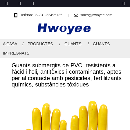
Telèfon: 86-731-22495135
sales@hwoyee.com
A CASA
PRODUCTES
GUANTS
GUANTS
IMPREGNATS
Guants submergits de PVC, resistents a
l'àcid i l'oli, antitòxics i contaminants, aptes
per al contacte amb pesticides, fertilitzants
químics, substàncies tòxiques